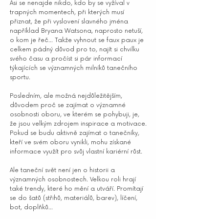
Asi se nenajde nikdo, kdo by se vyžíval v
trapných momentech, při kterých musí
přiznat, že při vyslovení slavného jména
například Bryana Watsona, naprosto netuší,
o kom je řeč... Takže vyhnout se faux paux je
celkem pádný důvod pro to, najít si chvilku
svého času a pročíst si pár informací
týkajících se významných milníků tanečního
sportu.
Posledním, ale možná nejdůležitějším,
důvodem proč se zajímat o významné
osobnosti oboru, ve kterém se pohybuji, je,
že jsou velkým zdrojem inspirace a motivace.
Pokud se budu aktivně zajímat o tanečníky,
kteří ve svém oboru vynikli, mohu získané
informace využít pro svůj vlastní kariérní růst.
Ale taneční svět není jen o historii a
významných osobnostech. Velkou roli hrají
také trendy, které ho mění a utváří. Promítají
se do šatů (střihů, materiálů, barev), líčení,
bot, doplňků...