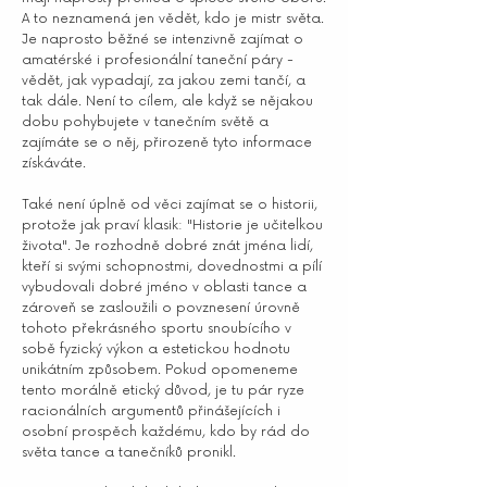
A to neznamená jen vědět, kdo je mistr světa.
Je naprosto běžné se intenzivně zajímat o
amatérské i profesionální taneční páry -
vědět, jak vypadají, za jakou zemi tančí, a
tak dále. Není to cílem, ale když se nějakou
dobu pohybujete v tanečním světě a
zajímáte se o něj, přirozeně tyto informace
získáváte.
Také není úplně od věci zajímat se o historii,
protože jak praví klasik: "Historie je učitelkou
života". Je rozhodně dobré znát jména lidí,
kteří si svými schopnostmi, dovednostmi a pílí
vybudovali dobré jméno v oblasti tance a
zároveň se zasloužili o povznesení úrovně
tohoto překrásného sportu snoubícího v
sobě fyzický výkon a estetickou hodnotu
unikátním způsobem. Pokud opomeneme
tento morálně etický důvod, je tu pár ryze
racionálních argumentů přinášejících i
osobní prospěch každému, kdo by rád do
světa tance a tanečníků pronikl.