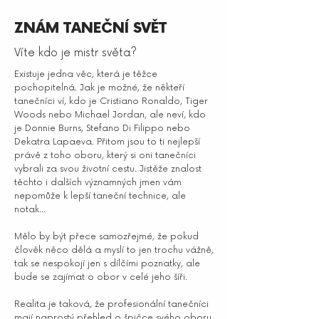
ZNÁM TANEČNÍ SVĚT
Víte kdo je mistr světa?
Existuje jedna věc, která je těžce
pochopitelná. Jak je možné, že někteří
tanečníci ví, kdo je Cristiano Ronaldo, Tiger
Woods nebo Michael Jordan, ale neví, kdo
je Donnie Burns, Stefano Di Filippo nebo
Dekatra Lapaeva. Přitom jsou to ti nejlepší
právě z toho oboru, který si oni tanečníci
vybrali za svou životní cestu. Jistěže znalost
těchto i dalších významných jmen vám
nepomůže k lepší taneční technice, ale
notak...
Mělo by být přece samozřejmé, že pokud
člověk něco dělá a myslí to jen trochu vážně,
tak se nespokojí jen s dílčími poznatky, ale
bude se zajímat o obor v celé jeho šíři.
Realita je taková, že profesionální tanečníci
mají naprostý přehled o špičce svého oboru.