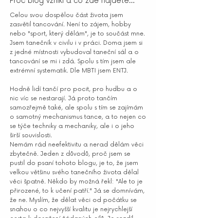
Proč blog vznikl a co zde najdete...
Celou svou dospělou část života jsem
zasvětil tancování. Není to zájem, hobby
nebo "sport, který dělám", je to součást mne.
Jsem tanečník v civilu i v práci. Doma jsem si
z jedné místnosti vybudoval taneční sál a o
tancování se mi i zdá. Spolu s tím jsem ale
extrémní systematik. Dle MBTI jsem ENTJ.
Hodně lidí tančí pro pocit, pro hudbu a o
nic víc se nestarají. Já proto tančím
samozřejmě také, ale spolu s tím se zajímám
o samotný mechanismus tance, a to nejen co
se týče techniky a mechaniky, ale i o jeho
širší souvislosti.
Nemám rád neefektivitu a nerad dělám věci
zbytečně. Jeden z důvodů, proč jsem se
pustil do psaní tohoto blogu, je to, že jsem
velkou většinu svého tanečního života dělal
věci špatně. Někdo by možná řekl: "Ale to je
přirozené, to k učení patří." Já se domnívám,
že ne. Myslím, že dělat věci od počátku se
snahou o co nejvyšší kvalitu je nejrychlejší