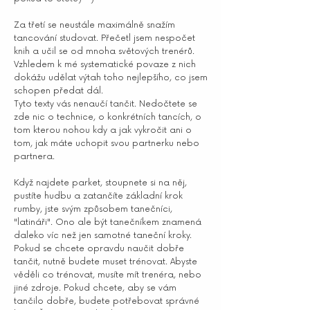
Za třetí se neustále maximálně snažím
tancování studovat. Přečetl jsem nespočet
knih a učil se od mnoha světových trenérů.
Vzhledem k mé systematické povaze z nich
dokážu udělat výtah toho nejlepšího, co jsem
schopen předat dál.
Tyto texty vás nenaučí tančit. Nedočtete se
zde nic o technice, o konkrétních tancích, o
tom kterou nohou kdy a jak vykročit ani o
tom, jak máte uchopit svou partnerku nebo
partnera.
Když najdete parket, stoupnete si na něj,
pustíte hudbu a zatančíte základní krok
rumby, jste svým způsobem tanečníci,
"latináři". Ono ale být tanečníkem znamená
daleko víc než jen samotné taneční kroky.
Pokud se chcete opravdu naučit dobře
tančit, nutně budete muset trénovat. Abyste
věděli co trénovat, musíte mít trenéra, nebo
jiné zdroje. Pokud chcete, aby se vám
tančilo dobře, budete potřebovat správné