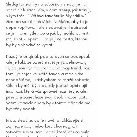
Sleduji tanečníky na soutěžích, sleduji je na
sociálních sítích. Vím, v čem trénují, jak trénují,
s kým trénují. Většina taneční špičky sdílí svůj
život na sociálních sítích. Neříkám, abyste je
slepě kopírovali, ale sledovat je, inspirovat
se jimi, přemýšlet, co a jak by mohlo ovlivnit
můj život k lepšímu... to je jistě cesta, kterou
by bylo vhodné se vydat.
Každý je originál, pod to bych se podepsal,
ale je fakt, že taneční svět je již definovaný.
Ti, co jsou nyní na vrcholu udávají trend. Tak
tomu je nejen ve světě tance a moc s tím
nenaděláme, i kdybychom se snažili sebevíc.
Cílem by měl být stav, kdy jste schopni najít
inspiraci, která vás správně nasměruje, ale
přesto si zanecháte svoji osobní autenticitu.
Vaším kormidelníkem by v tomto případě měl
být vždy coach.
Proto sledujte, co je nového. Ukládejte si
zajímavé šaty, nebo kusy choreografií.
Vytvořte si svou sadu videí, která vás oslovila.