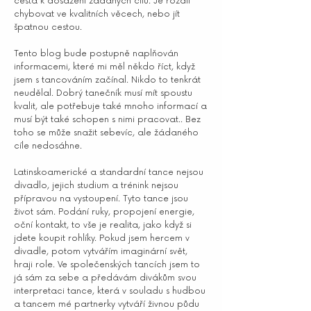
cesta k dosažení žádaných cílů. Je rozdíl
chybovat ve kvalitních věcech, nebo jít
špatnou cestou.
Tento blog bude postupně naplňován
informacemi, které mi měl někdo říct, když
jsem s tancováním začínal. Nikdo to tenkrát
neudělal. Dobrý tanečník musí mít spoustu
kvalit, ale potřebuje také mnoho informací a
musí být také schopen s nimi pracovat.. Bez
toho se může snažit sebevíc, ale žádaného
cíle nedosáhne.
Latinskoamerické a standardní tance nejsou
divadlo, jejich studium a trénink nejsou
přípravou na vystoupení. Tyto tance jsou
život sám. Podání ruky, propojení energie,
oční kontakt, to vše je realita, jako když si
jdete koupit rohlíky. Pokud jsem hercem v
divadle, potom vytvářím imaginární svět,
hraji role. Ve společenských tancích jsem to
já sám za sebe a předávám divákům svou
interpretaci tance, která v souladu s hudbou
a tancem mé partnerky vytváří živnou půdu