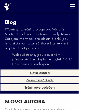
Blog
Příspěvky tanečního blogu pro Vás píše
Martin Hejhal, vedoucí taneční školy Artimo.
Zdrojem informací pro obsah článků jsou
jeho zkušenosti z tanečního světa, ve kterém
se již řadu let pohybuje.
Webové stránky jsou aktuálně v
přestavbě. Brzy doplníme zbytek článků.
Děkujeme za pochopení.
Slovo autora
Znám taneční svět
Tréninkové oblečení
SLOVO AUTORA