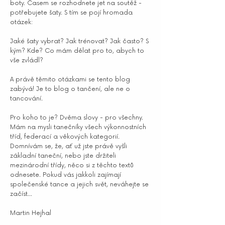
boty. Časem se rozhodnete jet na soutěž -
potřebujete šaty. S tím se pojí hromada
otázek:
Jaké šaty vybrat? Jak trénovat? Jak často? S
kým? Kde? Co mám dělat pro to, abych to
vše zvládl?
A právě těmito otázkami se tento blog
zabývá! Je to blog o tančení, ale ne o
tancování.
Pro koho to je? Dvěma slovy - pro všechny.
Mám na mysli tanečníky všech výkonnostních
tříd, federací a věkových kategorií.
Domnívám se, že, ať už jste právě vyšli
základní taneční, nebo jste držiteli
mezinárodní třídy, něco si z těchto textů
odnesete. Pokud vás jakkoli zajímají
společenské tance a jejich svět, neváhejte se
začíst...
Martin Hejhal