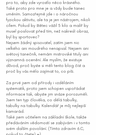
pro to, aby zde vyrostlo něco krásného.
Také proto pro mne je a vždy bude tanec
uměním. Samozřejmě jde i o náročnou
fyzickou aktivitu, ale ta je jen nástrojem, nikoli
cílem. Pokud by štětec vážil 5 kilo a malíř by
musel posilovat před tím, než nakreslí obraz,
byl by sportovec?
Nejsem žádný spisovatel, zatím jsem nic
velkého ani moudrého nenapsal. Nejsem ani
světový tanečník, nemám mistrovské tituly ani
významná ocenění. Ale myslím, že existuje
důvod, proč byste si měli tento blog číst a
proč by vás mělo zajímat to, co píši.
Za prvé jsem od přírody i vzděláním
systematik, proto jsem schopen uspořádat
informace tak, abyste jim snáze porozuměli.
Jsem ten typ člověka, co dělá tabulky,
tabulky na tabulky. Kalendář je můj nejlepší
kamarád.
Také jsem učitelem na základní škole, takže
předáváním vědomostí se zabývám i v tomto
svém dalším povolání. (Tímto zdravím 6.C,
pokud to čtete) =)