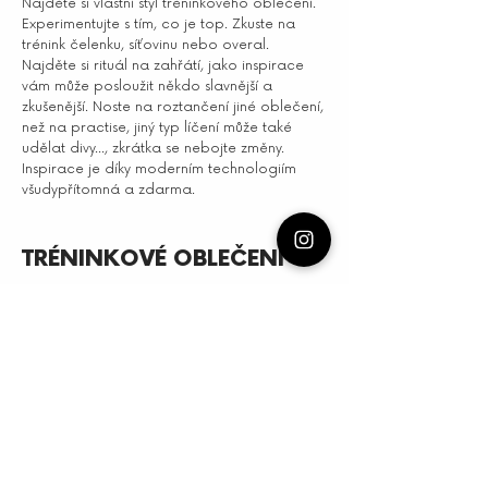
Najděte si vlastní styl tréninkového oblečení.
Experimentujte s tím, co je top. Zkuste na
trénink čelenku, síťovinu nebo overal.
Najděte si rituál na zahřátí, jako inspirace
vám může posloužit někdo slavnější a
zkušenější. Noste na roztančení jiné oblečení,
než na practise, jiný typ líčení může také
udělat divy..., zkrátka se nebojte změny.
Inspirace je díky moderním technologiím
všudypřítomná a zdarma.
TRÉNINKOVÉ OBLEČENÍ
Vyváženost stylu a taneční úrovně
Vnímání tréninkového oblečení prochází
vývojem stejně jako samotné tancování.
Tento progres bychom mohli rozdělit do pěti
fází.
První fáze procesu nastává, když přijde
nováček na kurz. Přirozeně si vezme něco,
co je mu pohodlné, například tepláky, legíny