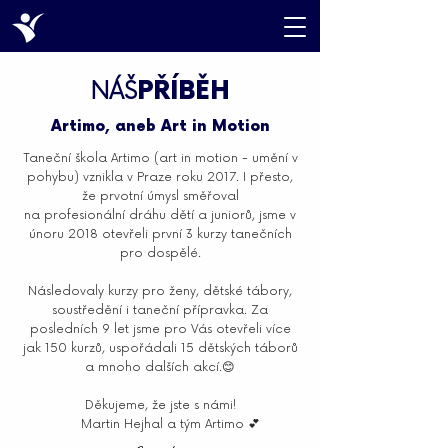
PŘÍBĚH
NÁŠ
Artimo, aneb Art in Motion
Taneční škola Artimo (art in motion - umění v
pohybu) vznikla v Praze roku 2017. I přesto,
že prvotní úmysl směřoval
na profesionální dráhu dětí a juniorů, jsme v
únoru 2018 otevřeli první 3 kurzy tanečních
pro dospělé.
Následovaly kurzy pro ženy, dětské tábory,
soustředění i taneční přípravka. Za
posledních 9 let jsme pro Vás otevřeli více
jak 150 kurzů, uspořádali 15 dětských táborů
a mnoho dalších akcí.😊
Děkujeme, že jste s námi!
Martin Hejhal a tým Artimo 💕