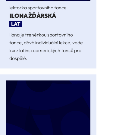
lektorka sportovního tance
ILONA ŽĎÁRSKÁ
LAT
Ilona je trenérkou sportovního
tance, dává individuální lekce, vede
kurz latinskoamerických tanců pro
dospělé.