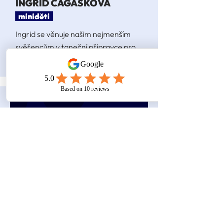
INGRID CAGÁŠKOVÁ
miniděti
Ingrid se věnuje našim nejmenším
svěřencům v taneční přípravce pro
předškolní děti.
lektorka taneční přípravky
ADÉLA URBANOVÁ