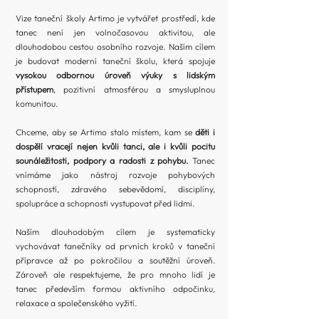
Vize taneční školy Artimo je vytvářet prostředí, kde
tanec není jen volnočasovou aktivitou, ale
dlouhodobou cestou osobního rozvoje. Naším cílem
je budovat moderní taneční školu, která spojuje
vysokou odbornou úroveň výuky s lidským
přístupem
, pozitivní atmosférou a smysluplnou
komunitou.
Chceme, aby se Artimo stalo místem, kam se
děti i
dospělí vracejí nejen kvůli tanci, ale i kvůli pocitu
sounáležitosti, podpory a radosti z pohybu.
Tanec
vnímáme jako nástroj rozvoje pohybových
schopností, zdravého sebevědomí, disciplíny,
spolupráce a schopnosti vystupovat před lidmi.
Naším dlouhodobým cílem je systematicky
vychovávat tanečníky od prvních kroků v taneční
přípravce až po pokročilou a soutěžní úroveň.
Zároveň ale respektujeme, že pro mnoho lidí je
tanec především formou aktivního odpočinku,
relaxace a společenského vyžití.