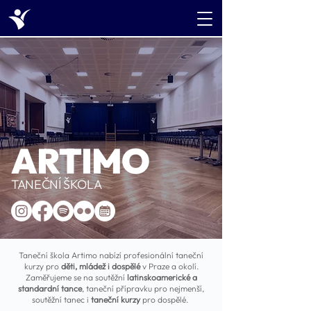
ARTIMO
TANEČNÍ ŠKOLA
Taneční škola Artimo nabízí profesionální taneční
kurzy pro
děti, mládež i dospělé
v Praze a okolí.
Zaměřujeme se na soutěžní
latinskoamerické a
standardní tance
, taneční přípravku pro nejmenší,
soutěžní tanec i
taneční kurzy
pro dospělé.