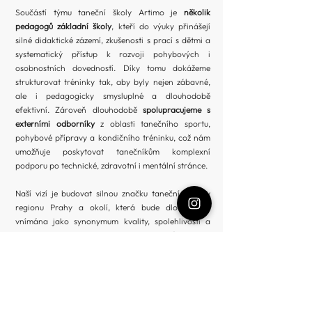
Součástí týmu taneční školy Artimo je
několik
pedagogů základní školy
, kteří do výuky přinášejí
silné didaktické zázemí, zkušenosti s prací s dětmi a
systematický přístup k rozvoji pohybových i
osobnostních dovedností. Díky tomu dokážeme
strukturovat tréninky tak, aby byly nejen zábavné,
ale i pedagogicky smysluplné a dlouhodobě
efektivní. Zároveň dlouhodobě
spolupracujeme s
externími odborníky
z oblasti tanečního sportu,
pohybové přípravy a kondičního tréninku, což nám
umožňuje poskytovat tanečníkům komplexní
podporu po technické, zdravotní i mentální stránce.
Naší vizí je budovat silnou značku taneční školy v
regionu Prahy a okolí, která bude dlouhodobě
vnímána jako synonymum kvality, spolehlivosti a
profesionálního přístupu.
Chceme rozvíjet nejen
jednotlivce, ale i celý taneční ekosystém
– pořádat
soustředění, workshopy, společenské akce,
vystoupení a projekty, které propojují tanec s
komunitním životem.