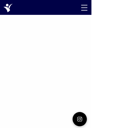
Kontaktujte nás
Email:
artimo.tanecniskola@gmail.com
Telefon:
+420 777 789 871
Více informací
Kalendář