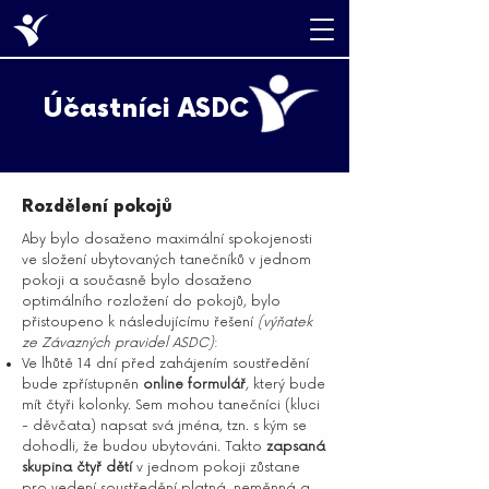
Účastníci ASDC
Rozdělení pokojů
Aby bylo dosaženo maximální spokojenosti
ve složení ubytovaných tanečníků v jednom
pokoji a současně bylo dosaženo
optimálního rozložení do pokojů, bylo
přistoupeno k následujícímu řešení
(výňatek
ze Závazných pravidel ASDC)
:
Ve lhůtě 14 dní před zahájením soustředění
bude zpřístupněn
online formulář
, který bude
mít čtyři kolonky. Sem mohou tanečníci (kluci
- děvčata) napsat svá jména, tzn. s kým se
dohodli, že budou ubytováni. Takto
zapsaná
skupina čtyř dětí
v jednom pokoji zůstane
pro vedení soustředění platná, neměnná a