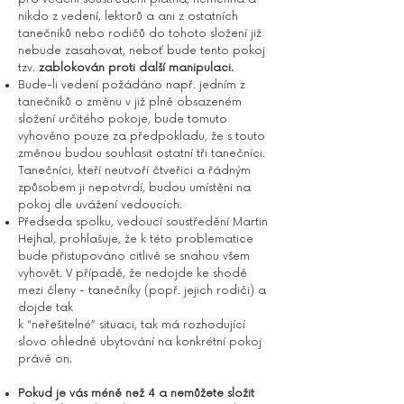
nikdo z vedení, lektorů a ani z ostatních
tanečníků nebo rodičů do tohoto složení již
nebude zasahovat, neboť bude tento pokoj
tzv.
zablokován proti další manipulaci.
Bude-li vedení požádáno např. jedním z
tanečníků o změnu v již plně obsazeném
složení určitého pokoje, bude tomuto
vyhověno pouze za předpokladu, že s touto
změnou budou souhlasit ostatní tři tanečníci.
Tanečníci, kteří neutvoří čtveřici a řádným
způsobem ji nepotvrdí, budou umístěni na
pokoj dle uvážení vedoucích.
Předseda spolku, vedoucí soustředění Martin
Hejhal, prohlašuje, že k této problematice
bude přistupováno citlivě se snahou všem
vyhovět. V případě, že nedojde ke shodě
mezi členy - tanečníky (popř. jejich rodiči) a
dojde tak
k “neřešitelné” situaci, tak má rozhodující
slovo ohledně ubytování na konkrétní pokoj
právě on.
Pokud je vás méně než 4 a nemůžete složit